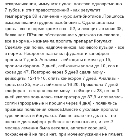
вскармливания, иммунитет упал, полезли одновременно
7 зубов, и отит правосторонний - как результат
температура 39 и лечение - курс антибиотиков .Пришлось
вскармливание грудное возобновить. Сдали анализы -
кровь - все в норме кроме соэ - 52, и лекоциты в моче 38,
белка нет. ПРошли обследование у детского гинеколога,
все в норме,- назначила пропить препарат йогулакт.
Сделали узи почек, надпочечников, мочевого пузыря - все
в норме. Нефролог назначил фурамаг и канефрон -
пропили 7 дней. Анализы - лейкоциты в моче до 15,
пропили фурагин 7 дней, лейкоциты упали до 10, соэ в
крови до 47. Повторно через 5 дней сдали мочу -
дейкоциты 12-14-16, опять канефрон 7 дней. Анализы -
кровь соэ 25, моча лейкоциты 16-20. Проколола 7 дней
клафоран - сегодня сдали мочу - лейкоциты 23, но на 3
дней уколов поднялась температура до 37,9 и появились
сопли (прозрачные и прошли через 4 дня) - появились
признаки появления клыков.Вместе с уколами пропили
курс линеска и йогулакта. Уже не знаю что делать - но
внешне дискомфорт ребенок не испытывает, и все 2
месяца лечения была веселая, аппетит хороший,
покраснений на писи нет, при мочеиспускании не плачет.