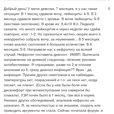
Добрый день! У меня девочка, 7 месяцев, и у нас такая
0
ситуация. В 1 месяц сдавали мочу, лейкоциты: 4-5. В 3
месяца сдавали вместе с кровью. В моче лейкоциты: 6-8
(местами скопление). В крови их: 9,4х10 9/л. Педиатр
сказала, что много лейкоцитов и через неделю мы сдаём
повторно, итог: 1-2. Но признаться честно, скорее всего я
некорректно собрала мочу, за неумением... В 5 месяцев
снова анализ: скопления в большом количестве. В 6
месяцев: 5-6. Направили нас к нефрологу на всякий
случай. Нефролог поставила диагноз - ИМВП. Выписала
направление на дневной стационар, лечение уколами
антибиотиками. Я спрашиваю, разве по 2-м плохим
анализам из 5, сразу диагноз инфекция?? Врач - да,
инфекция. Причем других симптомов я не наблюдаю,
температуры нет, покраснений и т.п. на писи нет, когда
писает, не плачет. (Если бы у неё были боли или
дискомфорт при мочеиспускании она наверное бы
плакала). УЗИ почек было в 1 месяц, там всё в норме.
Никаких других обследований, анализов нефролог не
назначил. Я, за неопытностью и не знанием, спорить или
приводить аргументы не стала. Сейчас почитала форум, и