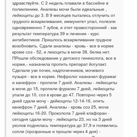
здравствуйте. С 2 недель плавали в бассейне в
поликлинике. Анализы мочи были идеальные ,
лейкоциты до 3. В 9 месяцев пытались отлучить от
грудного вскармливания, иммунитет упал, полезли
одновременно 7 зубов, и отит правосторонний - как
результат температура 39 и лечение - курс
антибиотиков .Пришлось вскармливание грудное
возобновить. Сдали анализы - кровь - все в норме
кроме соэ - 52, и лекоциты в моче 38, белка нет.
ПРошли обследование у детского гинеколога, все в
норме,- назначила пропить препарат йогулакт.
Сделали узи почек, надпочечников, мочевого
пузыря - все в норме. Нефролог назначил фурамаг
и канефрон - пропили 7 дней. Анализы - лейкоциты
в моче до 15, пропили фурагин 7 дней, лейкоциты
упали до 10, соэ в крови до 47. Повторно через 5
дней сдали мочу - дейкоциты 12-14-16, опять
канефрон 7 дней. Анализы - кровь соэ 25, моча
лейкоциты 16-20. Проколола 7 дней клафоран -
сегодня сдали мочу - лейкоциты 23, но на 3 дней
уколов поднялась температура до 37,9 и появились
сопли (прозрачные и прошли через 4 дня) -