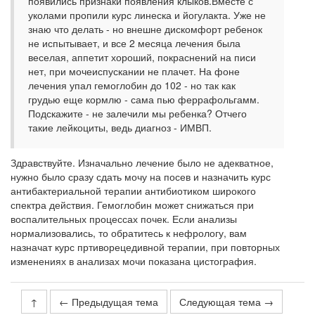
появились признаки появления клыков.Вместе с
уколами пропили курс линеска и йогулакта. Уже не
знаю что делать - но внешне дискомфорт ребенок
не испытывает, и все 2 месяца лечения была
веселая, аппетит хороший, покраснений на писи
нет, при мочеиспускании не плачет. На фоне
лечения упал гемоглобин до 102 - но так как
грудью еще кормлю - сама пью феррафольгамм.
Подскажите - не залечили мы ребенка? Отчего
такие лейкоциты, ведь диагноз - ИМВП.
Здравствуйте. Изначально лечение было не адекватное,
нужно было сразу сдать мочу на посев и назначить курс
антибактериальной терапии антибиотиком широкого
спектра действия. Гемоглобин может снижаться при
воспалительных процессах почек. Если анализы
нормализовались, то обратитесь к нефрологу, вам
назначат курс пртиворецедивной терапии, при повторных
изменениях в анализах мочи показана цистография.
↑
← Предыдущая тема
Следующая тема →