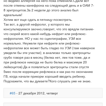
но видимо аллергия на него-пока отменили.Сдали вот
после отмены канефрона на следующий день и в ОАМ 7-
8 эритроцитов.За 2 недели до этого анализ был
идеальным!
Хотим вот еще сдать в пятницу-посмотреть.
Так вот, а другой нефролог, у которого мы
консультируемся заочно,говорит, что это врядли питание-
что скорей всего какой-нибудь нефрит или рефлюкс-
нефропатия. НО у нас по сцинтиграфии, УЗИ все
нормально. Неужели при нефрите или рефлюкс-
нефропатии все может быть гладко по УЗИ (там наверное
увидели бы эти участки); в анализах только эритроциты
грубо говоря раз в месяц (белка нет, лек-тов тоже, да и
при рефлюксе никогда не было белка и максимум 20
лейкоцитов).Да и появляться эритроциты стали спустя
5мес после коррекции рефлюкса и как раз по окончанию
ГВ, когда начали прикорм хороший вводить ребенку.
Подскажите, что вы думаете?Кого слушать уже не знаю.
#65
- 27 декабря 2012, четверг