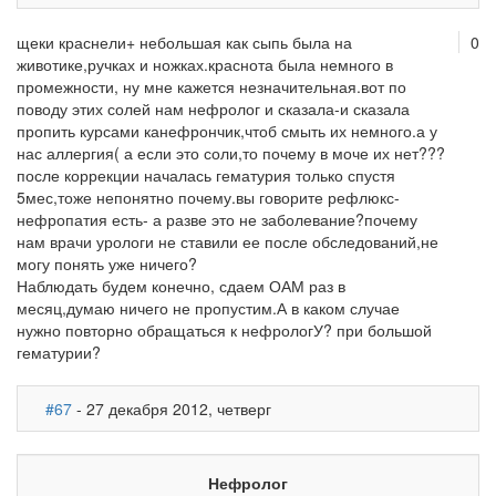
щеки краснели+ небольшая как сыпь была на
0
животике,ручках и ножках.краснота была немного в
промежности, ну мне кажется незначительная.вот по
поводу этих солей нам нефролог и сказала-и сказала
пропить курсами канефрончик,чтоб смыть их немного.а у
нас аллергия( а если это соли,то почему в моче их нет???
после коррекции началась гематурия только спустя
5мес,тоже непонятно почему.вы говорите рефлюкс-
нефропатия есть- а разве это не заболевание?почему
нам врачи урологи не ставили ее после обследований,не
могу понять уже ничего?
Наблюдать будем конечно, сдаем ОАМ раз в
месяц,думаю ничего не пропустим.А в каком случае
нужно повторно обращаться к нефрологУ? при большой
гематурии?
#67
- 27 декабря 2012, четверг
Нефролог