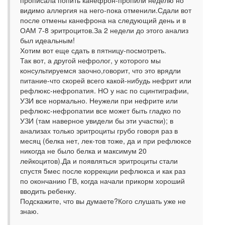
прописала попить канефрон-пропили неделю но
видимо аллергия на него-пока отменили.Сдали вот
после отмены канефрона на следующий день и в
ОАМ 7-8 эритроцитов.За 2 недели до этого анализ
был идеальным!
Хотим вот еще сдать в пятницу-посмотреть.
Так вот, а другой нефролог, у которого мы
консультируемся заочно,говорит, что это врядли
питание-что скорей всего какой-нибудь нефрит или
рефлюкс-нефропатия. НО у нас по сцинтиграфии,
УЗИ все нормально. Неужели при нефрите или
рефлюкс-нефропатии все может быть гладко по
УЗИ (там наверное увидели бы эти участки); в
анализах только эритроциты грубо говоря раз в
месяц (белка нет, лек-тов тоже, да и при рефлюксе
никогда не было белка и максимум 20
лейкоцитов).Да и появляться эритроциты стали
спустя 5мес после коррекции рефлюкса и как раз
по окончанию ГВ, когда начали прикорм хороший
вводить ребенку.
Подскажите, что вы думаете?Кого слушать уже не
знаю.