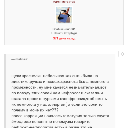
Администратор
Сообщений: 581
г. Санкт-Петербург
371 день назад
0
malinka:
щеки краснели+ небольшая как сыпь была на
животике,ручках и ножках.краснота была немного в
промежности, ну мне кажется незначительная.вот
по поводу этих солей нам нефролог и сказала-и
сказала пропить курсами канефрончик,чтоб смыть
их немного.а у нас аллергия( а если это соли,то
почему в моче их нет???
после коррекции началась гематурия только спустя
5мес,тоже непонятно почему.вы говорите
рефлюкс-нефропатия есть- а разве это не