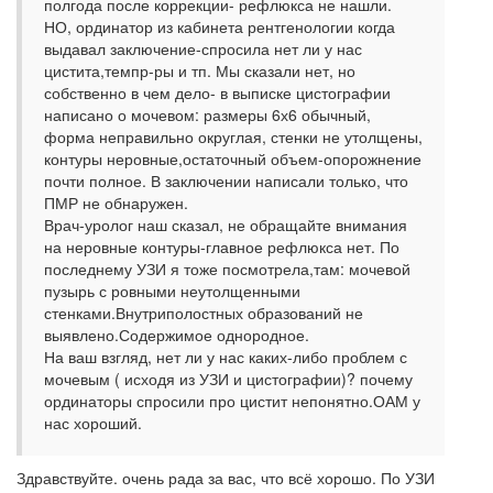
полгода после коррекции- рефлюкса не нашли.
НО, ординатор из кабинета рентгенологии когда
выдавал заключение-спросила нет ли у нас
цистита,темпр-ры и тп. Мы сказали нет, но
собственно в чем дело- в выписке цистографии
написано о мочевом: размеры 6х6 обычный,
форма неправильно округлая, стенки не утолщены,
контуры неровные,остаточный объем-опорожнение
почти полное. В заключении написали только, что
ПМР не обнаружен.
Врач-уролог наш сказал, не обращайте внимания
на неровные контуры-главное рефлюкса нет. По
последнему УЗИ я тоже посмотрела,там: мочевой
пузырь с ровными неутолщенными
стенками.Внутриполостных образований не
выявлено.Содержимое однородное.
На ваш взгляд, нет ли у нас каких-либо проблем с
мочевым ( исходя из УЗИ и цистографии)? почему
ординаторы спросили про цистит непонятно.ОАМ у
нас хороший.
Здравствуйте. очень рада за вас, что всё хорошо. По УЗИ