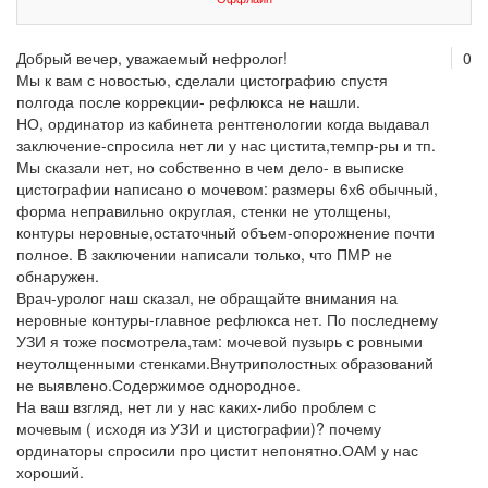
Добрый вечер, уважаемый нефролог!
0
Мы к вам с новостью, сделали цистографию спустя
полгода после коррекции- рефлюкса не нашли.
НО, ординатор из кабинета рентгенологии когда выдавал
заключение-спросила нет ли у нас цистита,темпр-ры и тп.
Мы сказали нет, но собственно в чем дело- в выписке
цистографии написано о мочевом: размеры 6х6 обычный,
форма неправильно округлая, стенки не утолщены,
контуры неровные,остаточный объем-опорожнение почти
полное. В заключении написали только, что ПМР не
обнаружен.
Врач-уролог наш сказал, не обращайте внимания на
неровные контуры-главное рефлюкса нет. По последнему
УЗИ я тоже посмотрела,там: мочевой пузырь с ровными
неутолщенными стенками.Внутриполостных образований
не выявлено.Содержимое однородное.
На ваш взгляд, нет ли у нас каких-либо проблем с
мочевым ( исходя из УЗИ и цистографии)? почему
ординаторы спросили про цистит непонятно.ОАМ у нас
хороший.