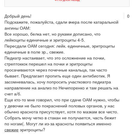
Добрый день!
0
Подскажите, пожалуйста, сдали вчера после катаральной
ангины ОАМ:
Все хорошо, белка нет, но руками дописано, что
лейкоциты единичные и эритроциты 4-5.
Пересдали ОАМ сегодня: лейк. единичные, эритроциты
единичные в поле зр., свежие.
Педиатр настаивает, что это осложнение на почки,
стрептоккок перешел на почки и эритроциты
просачиваются через почечные канальца, так часто
бывает. Предлагает пропить еще один антибиотик. Я
засомневалась, хочу попросить участкового педиатра
направление на анализ по Нечипоренко и там решать на
счет а/б.
Еще кто-то мне говорил, что при сдаче ОАМ нужно, чтобы
у девочки не было покраснений половых органов, у нас
обычно краснота присутствует, хотя по мазкам все чисто.
Собрать мочу четко в стакан не получается, часть бежит
по ногам(. Могут ли из-за красноты появиться именно
свежие
эритроциты?