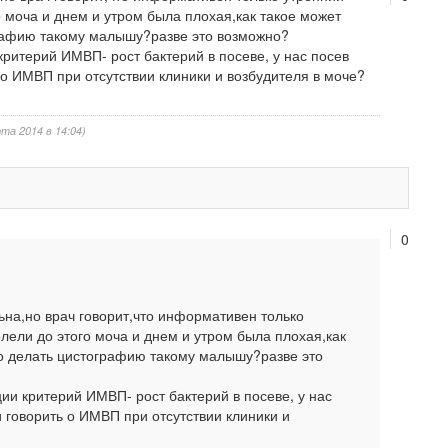
 моча и днем и утром была плохая,как такое может
графию такому малышу?разве это возможно?
итерий ИМВП- рост бактерий в посеве, у нас посев
 о ИМВП при отсутствии клиники и возбудителя в моче?
та 2014 в 14:04)
0
ьна,но врач говорит,что информативен только
лели до этого моча и днем и утром была плохая,как
но делать цистографию такому малышу?разве это
и критерий ИМВП- рост бактерий в посеве, у нас
 говорить о ИМВП при отсутствии клиники и