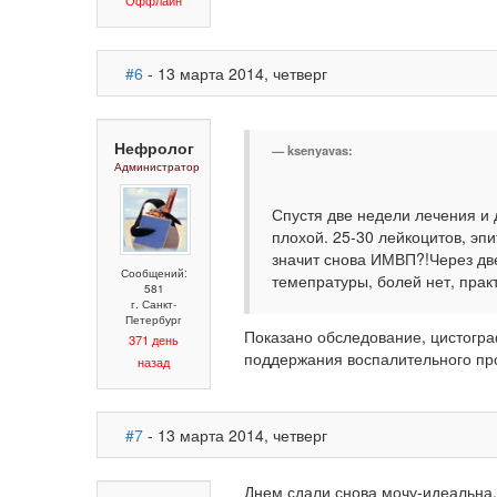
Оффлайн
#6
- 13 марта 2014, четверг
Нефролог
ksenyavas:
Администратор
Спустя две недели лечения и
плохой. 25-30 лейкоцитов, эпи
значит снова ИМВП?!Через две
Сообщений:
темепратуры, болей нет, прак
581
г. Санкт-
Петербург
Показано обследование, цистогр
371 день
поддержания воспалительного про
назад
#7
- 13 марта 2014, четверг
Днем сдали снова мочу-идеальна,