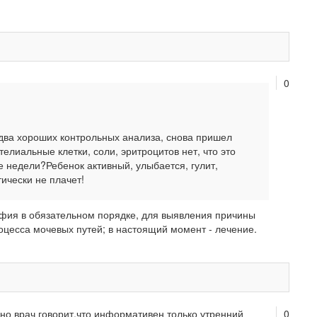
0
 два хороших контрольных анализа, снова пришел
телиальные клетки, соли, эритроцитов нет, что это
 недели?Ребенок активный, улыбается, гулит,
тически не плачет!
афия в обязательном порядке, для выявления причины
цесса мочевых путей; в настоящий момент - лечение.
но врач говорит,что информативен только утренний
0