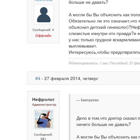
больше не давать?
А могли бы Вы объяснить как поп
Обязательно ли это означает,что
объяснил детский гинеколог)?Нефр
Сообщений: 4
слизистые изнутри-это правда?и е
Оффлайн
у нас только грудное вскармливан
выплевывает.
Интересуюсь,чтобы предотвратит
Редактировалось: 1 раз (Последний: 21 фев
#4
- 27 февраля 2014, четверг
Нефролог
ksenyavas:
Администратор
Дело в том,что доктор сказал 
ничего больше не давать?
Сообщений:
А могли бы Вы объяснить как
581