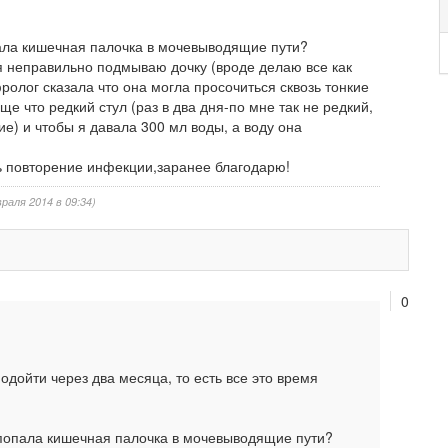
ала кишечная палочка в мочевыводящие пути?
 я неправильно подмываю дочку (вроде делаю все как
олог сказала что она могла просочиться сквозь тонкие
ще что редкий стул (раз в два дня-по мне так не редкий,
ие) и чтобы я давала 300 мл воды, а воду она
ь повторение инфекции,заранее благодарю!
раля 2014 в 09:34)
0
подойти через два месяца, то есть все это время
 попала кишечная палочка в мочевыводящие пути?