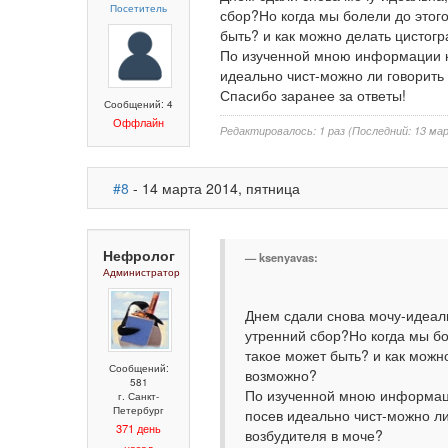
Посетитель
сбор?Но когда мы болели до этого
быть? и как можно делать цисто
По изученной мною информации кр
идеально чист-можно ли говорить
Спасибо заранее за ответы!
Сообщений: 4
Оффлайн
Редактировалось: 1 раз (Последний: 13 мар
#8
- 14 марта 2014, пятница
Нефролог
ksenyavas:
Администратор
Днем сдали снова мочу-идеал
утренний сбор?Но когда мы бо
такое может быть? и как мож
Сообщений:
возможно?
581
По изученной мною информаци
г. Санкт-
Петербург
посев идеально чист-можно ли
371 день
возбудителя в моче?