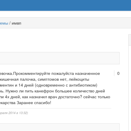
темы
/
имвп
девочка.Прокомментируйте пожалуйста назначенное
0
 кишечная палочка, симптомов нет, лейкоциты
ментин и 14 дней (одновременно с антибиотиком)
ень. Нужно ли пить канефрон большее количество дней
и 4х дней, как назначил врач достаточно? сейчас только
екарства Заранее спасибо!
раля 2014 в 13:32)