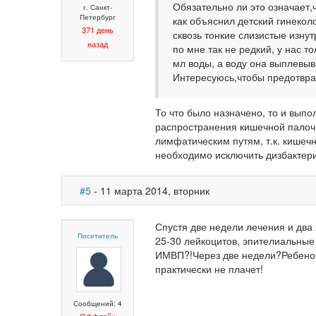
Обязательно ли это означает,
г. Санкт-
Петербург
как объяснил детский гинекол
371 день
сквозь тонкие слизистые изнут
назад
по мне так не редкий, у нас т
мл воды, а воду она выплевыв
Интересуюсь,чтобы предотвра
То что было назначено, то и вып
распространения кишечной палочк
лимфатическим путям, т.к. кишеч
необходимо исключить дизбактери
#5
- 11 марта 2014, вторник
Спустя две недели лечения и два
Посетитель
25-30 лейкоцитов, эпителиальные к
ИМВП?!Через две недели?Ребенок 
практически не плачет!
Сообщений: 4