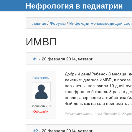
Нефрология в педиатрии
Главная
/
Форумы
/
Инфекции мочевыводящей сис
ИМВП
#1
- 20 февраля 2014, четверг
Добрый день!Ребенок 3 месяца, 
Посетитель
лечение: диагноз ИМВП, в посеве
повышены, назначили 10 дней ауг
канефрон по 5 капель 3 раза в д
после завершения антибиотика?ил
4ый день как начали принимать л
Сообщений: 4
Оффлайн
Редактировалось: 1 раз (Последний: 20 фев
#2
- 20 февраля 2014, четверг