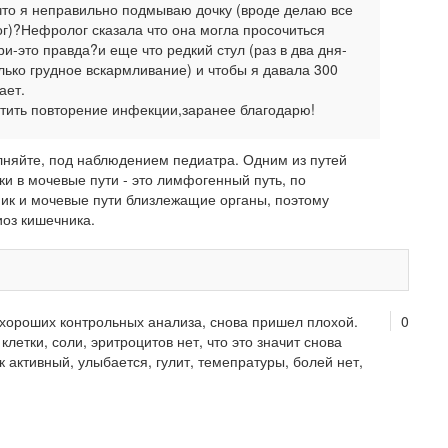
что я неправильно подмываю дочку (вроде делаю все
ог)?Нефролог сказала что она могла просочиться
ри-это правда?и еще что редкий стул (раз в два дня-
олько грудное вскармливание) и чтобы я давала 300
ает.
тить повторение инфекции,заранее благодарю!
олняйте, под наблюдением педиатра. Одним из путей
и в мочевые пути - это лимфогенный путь, по
ник и мочевые пути близлежащие органы, поэтому
оз кишечника.
 хороших контрольных анализа, снова пришел плохой.
0
летки, соли, эритроцитов нет, что это значит снова
активный, улыбается, гулит, темепратуры, болей нет,