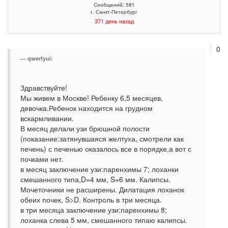
Сообщений: 581
г. Санкт-Петербург
371 день назад
0
qwertyui:
Здравствуйте!
Мы живем в Москве! Ребенку 6,5 месяцев,
девочка.Ребенок находится на грудном
вскармливании.
В месяц делали узи брюшной полости
(показание:затянувшаяся желтуха, смотрели как
печень) с печенью оказалось все в порядке,а вот с
почками нет.
в месяц заключение узи:паренхимы 7; лоханки
смешанного типа,D=4 мм, S=6 мм. Калипсы.
Мочеточники не расширены. Дилатация лоханок
обеих почек, S>D. Контроль в три месяца.
в три месяца заключение узи:паренхимы 8;
лоханка слева 5 мм, смешанного типаю калипсы.