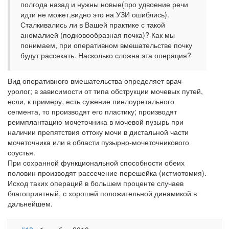
полгода назад и нужны новые(про удвоение речи
идти не может,видно это на УЗИ ошиблись).
Сталкивались ли в Вашей практике с такой
аномалией (подковообразная почка)? Как мы
понимаем, при оперативном вмешательстве почку
будут рассекать. Насколько сложна эта операция?
Вид оперативного вмешательства определяет врач-
уролог; в зависимости от типа обструкции мочевых путей,
если, к примеру, есть сужение пиелоуретального
сегмента, то производят его пластику; производят
реимплантацию мочеточника в мочевой пузырь при
наличии препятствия оттоку мочи в дистальной части
мочеточника или в области пузырно-мочеточникового
соустья.
При сохранной функциональной способности обеих
половин производят рассечение перешейка (истмотомия).
Исход таких операций в большем проценте случаев
благоприятный, с хорошей положительной динамикой в
дальнейшем.