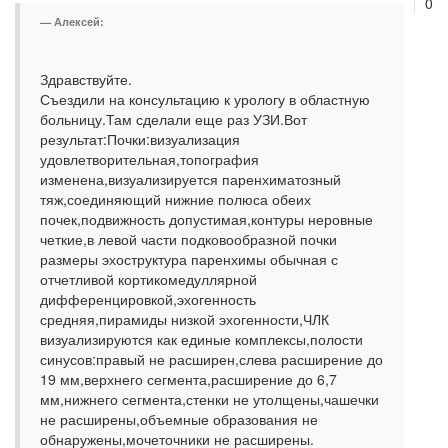
0
Алексей:
Здравствуйте.
Съездили на консультацию к урологу в областную
больницу.Там сделали еще раз УЗИ.Вот
результат:Почки:визуализация
удовлетворительная,топография
изменена,визуализируется паренхиматозный
тяж,соединяющий нижние полюса обеих
почек,подвижность допустимая,контуры неровные
четкие,в левой части подковообразной почки
размеры эхоструктура паренхимы обычная с
отчетливой кортикомедуллярной
дифференцировкой,эхогенность
средняя,пирамиды низкой эхогенности,ЧЛК
визуализируются как единые комплексы,полости
синусов:правый не расширен,слева расширение до
19 мм,верхнего сегмента,расширение до 6,7
мм,нижнего сегмента,стенки не утолщены,чашечки
не расширены,объемные образования не
обнаружены,мочеточники не расширены.