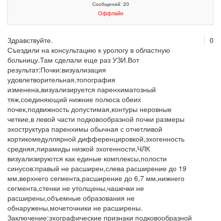
Сообщений: 20
Оффлайн
Здравствуйте.
0
Съездили на консультацию к урологу в областную
больницу.Там сделали еще раз УЗИ.Вот
результат:Почки:визуализация
удовлетворительная,топография
изменена,визуализируется паренхиматозный
тяж,соединяющий нижние полюса обеих
почек,подвижность допустимая,контуры неровные
четкие,в левой части подковообразной почки размеры
эхоструктура паренхимы обычная с отчетливой
кортикомедуллярной дифференцировкой,эхогенность
средняя,пирамиды низкой эхогенности,ЧЛК
визуализируются как единые комплексы,полости
синусов:правый не расширен,слева расширение до 19
мм,верхнего сегмента,расширение до 6,7 мм,нижнего
сегмента,стенки не утолщены,чашечки не
расширены,объемные образования не
обнаружены,мочеточники не расширены.
Заключение:эхографические признаки подковообразной