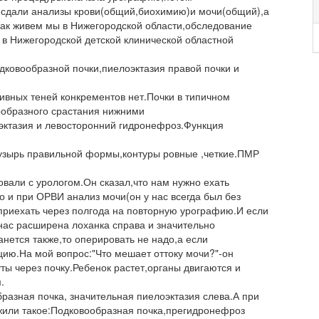
сдали анализы крови(общий,биохимию)и мочи(общий),а
как живем мы в Нижегородской области,обследование
в Нижегородской детской клинической областной
одковообразной почки,пиелоэктазия правой почки и
ивных теней конкрементов нет.Почки в типичном
ообразного срастания нижними
ктазия и левосторонний гидронефроз.Функция
узырь правильной формы,контуры ровные ,четкие.ПМР
вали с урологом.Он сказал,что нам нужно ехать
 и при ОРВИ анализ мочи(он у нас всегда был без
 приехать через полгода на повторную урографию.И если
 нас расширена лоханка справа и значительно
анется также,то оперировать не надо,а если
цию.На мой вопрос:"Что мешает оттоку мочи?"-он
ты через почку.Ребенок растет,органы двигаются и
.
бразная почка, значительная пиелоэктазия слева.А при
жили такое:Подковообразная почка,прегидронефроз