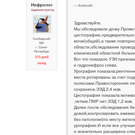
Нефролог
Алексей:
Администратор
Здравствуйте.
Мы обследовали дочку.Прове
цистографию,предварительно
Сообщений:
мочи(общий),а также повторн
581
области,обследование провод
г. Санкт-
Петербург
клинической областной больн
370 дней
Вот что показало УЗИ:признак
назад
и гидронефроз слева.
Урография показала:рентгенн
месте,ротированы за счет по
полюсами.Правосторонняя пи
сохранена.ЭЭД 2,4 мзв.
Цистография показала:мочев
,четкие.ПМР нет.ЭЭД 1,2 мзв.
Далее после обследования бес
домой,контролировать ежемес
без патологии)по месту жител
урографию.И если все улучшит
и значительно расширена слев