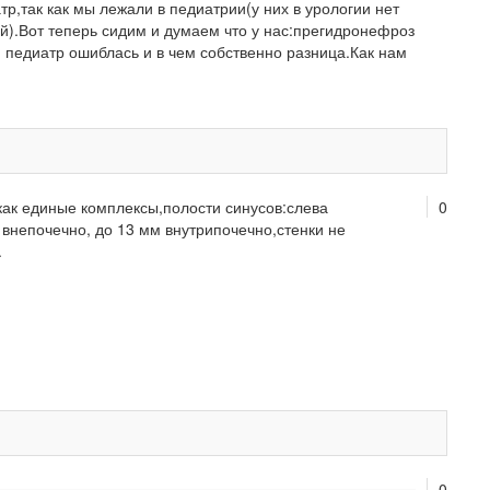
р,так как мы лежали в педиатрии(у них в урологии нет
ей).Вот теперь сидим и думаем что у нас:прегидронефроз
и педиатр ошиблась и в чем собственно разница.Как нам
как единые комплексы,полости синусов:слева
0
внепочечно, до 13 мм внутрипочечно,стенки не
.
0