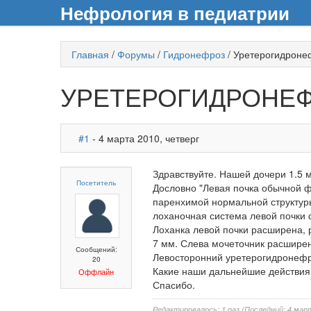
Нефрология в педиатрии
Главная
/
Форумы
/
Гидронефроз
/
Уретерогидроне
УРЕТЕРОГИДРОНЕ
#1
- 4 марта 2010, четверг
Здравствуйте. Нашей дочери 1.5 
Посетитель
Дословно "Левая почка обычной 
паренхимой нормальной структур
лоханочная система левой почки
Лоханка левой почки расширена,
7 мм. Слева мочеточник расширен
Сообщений:
Левосторонний уретерогидронефр
20
Какие наши дальнейшие действия?
Оффлайн
Спасибо.
Редактировалось: 1 раз (Последний: 4 март