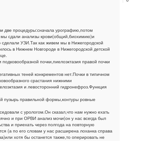
ли две процедуры:сначала урографию,потом
 мы сдали анализы крови(общий,биохимию)и
о сделали УЗИ.Так как живем мы в Нижегородской
илось в Нижнем Новгороде в Нижегородской детской
ице.
и подковообразной почки,пиелоэктазия правой почки
егативных теней конкрементов нет.Почки в типичном
дковообразного срастания нижними
елоэктазия и левосторонний гидронефроз.Функция
ой пузырь правильной формы,контуры ровные
едовали с урологом.Он сказал,что нам нужно ехать
ячно и при ОРВИ анализ мочи(он у нас всегда был
ьства и приехать через полгода на повторную
ся (а по его словам у нас расширена лоханка справа
а)или хотя бы останется также,то оперировать не