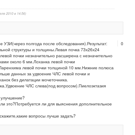
еля 2010 в 14:56)
е УЗИ(через полгода после обследования).Результат:
0
ьной структуры и толщины.Левая почка 73х26х24
левой почки незначительно расширена с незначительно
ми около 6 мм.Лоханка левой почки
Паренхима левой почки толщиной 10 мм.Нижние полюса
льше данных за удвоение ЧЛС левой почки и
анок без дилатации мочеточника.
ка.Удвоение ЧЛС слева(под вопросом).Пиелоэктазия
с улучшение?
 ли это?Потребуется ли для выяснения дополнительное
дскажите,какие вопросы лучше задать?