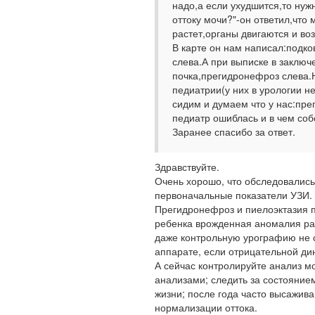
надо,а если ухудшится,то ну
оттоку мочи?"-он ответил,что
растет,органы двигаются и во
В карте он нам написал:подко
слева.А при выписке в заклю
почка,прегидронефроз слева.Н
педиатрии(у них в урологии не
сидим и думаем что у нас:пре
педиатр ошиблась и в чем соб
Заранее спасибо за ответ.
Здравствуйте.
Очень хорошо, что обследовались.
первоначальные показатели УЗИ.
Прегидронефроз и пиелоэктазия по
ребенка врожденная аномалия раз
даже контрольную урографию не с
аппарате, если отрицательной дин
А сейчас контролируйте анализ мо
анализами; следить за состоянием
жизни; после года часто высажива
нормализации оттока.