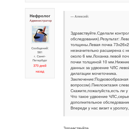
Нефролог
Алексей:
Администратор
Здравствуйте.Сделали контро
обследования).Результат: Лев
толщины.Левая почка 73х26х2
Сообщений:
незначительно расширена с 
581
около 6 мм.Лоханка левой по
г. Санкт-
Петербург
почки толщиной 10 мм.Нижние
370 дней
данных за удвоение ЧЛС лево
назад
дилатации мочеточника.
Заключение:Подковообразная 
вопросом).Пиелоэктазия слев
Скажите,пожалуйста,есть ли у
Что такое удвоение ЧЛС,серь
дополнительное обследовани
Впереди у нас визит к уролог
Здравствуйте.