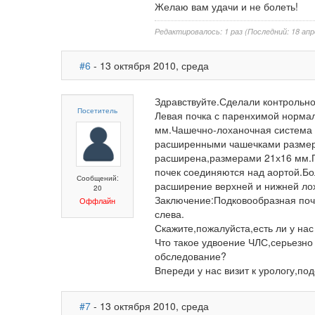
Желаю вам удачи и не болеть!
Редактировалось: 1 раз (Последний: 18 апр
#6
- 13 октября 2010, среда
Здравствуйте.Сделали контрольно
Посетитель
Левая почка с паренхимой нормал
мм.Чашечно-лоханочная система 
расширенными чашечками размера
расширена,размерами 21х16 мм.
почек соединяются над аортой.Бо
Сообщений:
расширение верхней и нижней лох
20
Заключение:Подковообразная поч
Оффлайн
слева.
Скажите,пожалуйста,есть ли у на
Что такое удвоение ЧЛС,серьезно
обследование?
Впереди у нас визит к урологу,по
#7
- 13 октября 2010, среда