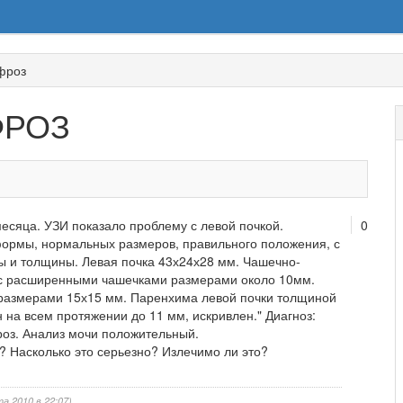
фроз
ФРОЗ
месяца. УЗИ показало проблему с левой почкой.
0
формы, нормальных размеров, правильного положения, с
ы и толщины. Левая почка 43х24х28 мм. Чашечно-
 с расширенными чашечками размерами около 10мм.
 размерами 15х15 мм. Паренхима левой почки толщиной
 на всем протяжении до 11 мм, искривлен." Диагноз:
оз. Анализ мочи положительный.
 Насколько это серьезно? Излечимо ли это?
а 2010 в 22:07)