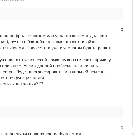
0
ка на нефрологическом или урологическом отделении
ние), лучше в ближайшее время, не затягивайте,
устить время. После этого уже с урологом будете решать
шение оттока из левой почки, нужно выяснить причину
следование. Если к данной проблеме не проявить
нефроз будет прогрессировать, и в дальнейшем это
потере функции почки.
 есть ли патология???
0
ве процедуры:сначала урографию,потом