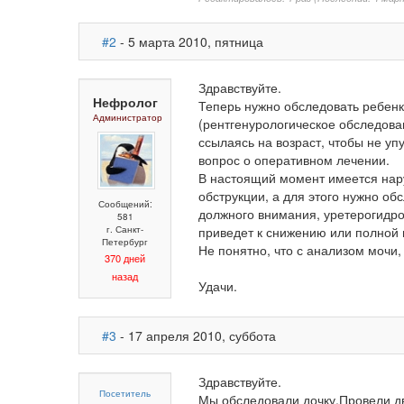
#2
- 5 марта 2010, пятница
Здравствуйте.
Нефролог
Теперь нужно обследовать ребен
Администратор
(рентгенурологическое обследова
ссылаясь на возраст, чтобы не уп
вопрос о оперативном лечении.
В настоящий момент имеется нару
обструкции, а для этого нужно об
Сообщений:
должного внимания, уретерогидро
581
г. Санкт-
приведет к снижению или полной 
Петербург
Не понятно, что с анализом мочи,
370 дней
назад
Удачи.
#3
- 17 апреля 2010, суббота
Здравствуйте.
Посетитель
Мы обследовали дочку.Провели д