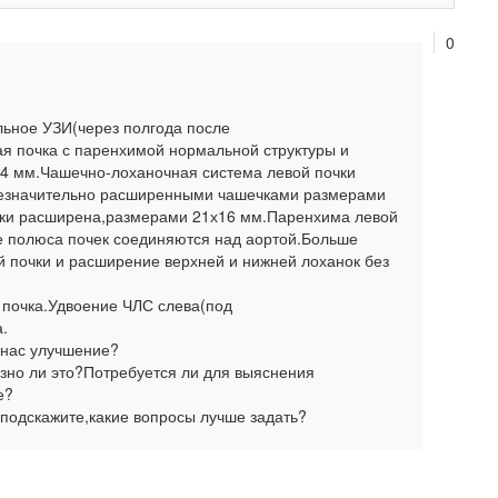
0
льное УЗИ(через полгода после
ая почка с паренхимой нормальной структуры и
4 мм.Чашечно-лоханочная система левой почки
незначительно расширенными чашечками размерами
чки расширена,размерами 21х16 мм.Паренхима левой
 полюса почек соединяются над аортой.Больше
й почки и расширение верхней и нижней лоханок без
почка.Удвоение ЧЛС слева(под
а.
 нас улучшение?
езно ли это?Потребуется ли для выяснения
е?
у,подскажите,какие вопросы лучше задать?