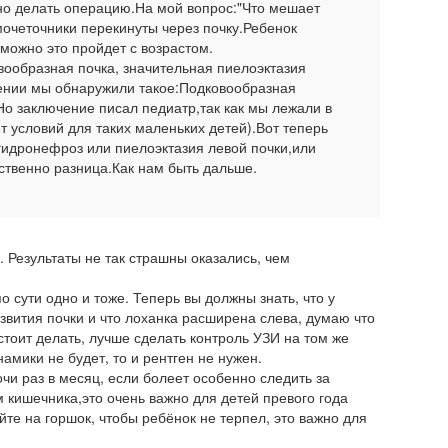
жно делать операцию.На мой вопрос:"Что мешает
 мочеточники перекинуты через почку.Ребенок
зможно это пройдет с возрастом.
вообразная почка, значительная пиелоэктазия
чении мы обнаружили такое:Подковообразная
о заключение писал педиатр,так как мы лежали в
т условий для таких маленьких детей).Вот теперь
гидронефроз или пиелоэктазия левой почки,или
ственно разница.Как нам быть дальше.
 Результаты не так страшны оказались, чем
 сути одно и тоже. Теперь вы должны знать, что у
вития почки и что лоханка расширена слева, думаю что
тоит делать, лучше сделать контроль УЗИ на том же
амики не будет, то и рентген не нужен.
чи раз в месяц, если болеет особенно следить за
 кишечника,это очень важно для детей превого года
йте на горшок, чтобы ребёнок не терпел, это важно для