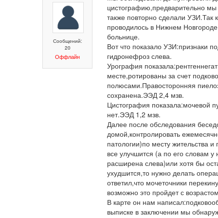
цистографию,предварительно мы 
также повторно сделали УЗИ.Так 
проводилось в Нижнем Новгороде 
больнице.
Сообщений:
Вот что показало УЗИ:признаки п
20
гидронефроз слева.
Оффлайн
Урография показала:рентгеннегат
месте,ротированы за счет подков
полюсами.Правосторонняя пиелоэ
сохранена.ЭЭД 2,4 мзв.
Цистография показала:мочевой п
нет.ЭЭД 1,2 мзв.
Далее после обследования беседо
домой,контролировать ежемесячно
патологии)по месту жительства и
все улучшится (а по его словам у
расширена слева)или хотя бы ост
ухудшится,то нужно делать опера
ответил,что мочеточники перекину
возможно это пройдет с возрастом
В карте он нам написал:подковоо
выписке в заключении мы обнару