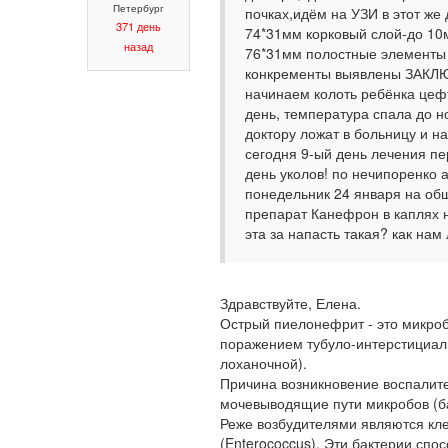
Петербург
почках,идём на УЗИ в этот ж
371 день
74*31мм корковый слой-до 1
назад
76*31мм полостные элементы
конкременты выявлены ЗАКЛЮЧ
начинаем колоть ребёнка цефт
день, температура спала до н
доктору ложат в больницу и на
сегодня 9-ый день лечения пе
день уколов! по нечипоренко 
понедельник 24 января на общ
препарат Канефрон в каплях н
эта за напасть такая? как на
Здравствуйте, Елена.
Острый пиелонефрит - это микро
поражением тубуло-интерстициаль
лоханочной).
Причина возникновение воспалител
мочевыводящие пути микробов (бак
Реже возбудителями являются клебс
(Enterococcus). Эти бактерии спо