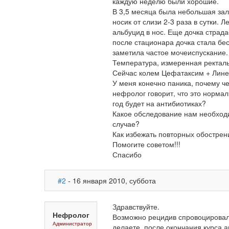
каждую неделю были хорошие.
В 3,5 месяца была небольшая за
носик от слизи 2-3 раза в сутки. 
альбуцид в нос. Еще дочка страда
после стационара дочка стала бес
заметила частое мочеиспускание.
Температура, измеренная ректальн
Сейчас колем Цефатаксим + Лине
У меня конечно паника, почему ч
нефролог говорит, что это норма
год будет на антибиотиках?
Какое обследование нам необход
случае?
Как избежать повторных обострен
Помогите советом!!!
Спасибо
#2
- 16 января 2010, суббота
Здравствуйте.
Нефролог
Возможно рецидив спровоцировал
Администратор
делаете, после окончания курса 