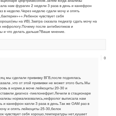
стационаре цефтриаксоном.Затем когда анализы
ала нам фурагин 2 недели 3 раза в день и канефрон
раз в неделю.Через неделю сдали мочу и опять
,бактерии+++.Ребенок чувствует себя
орошо(мы на ИВ).Завтра сказала педиатр сдать мочу на
 к нефрологу.Почему после антибиотиков и
зы и что делать дальше?Ваше мнение.
0
сяц мы сделали прививку ВГВ,после поднялась
азала ,что от этой прививки не может этого быть.Мы
ровь в норме,в моче лейкоциты 20-30 и
оставили диагноз -пиелонефрит.Лечили в стационаре
анализы нормализовались,нефролог выписала нам
нь и канефрон капли 3 раза в день.Так же ОАМ раз в
очу и опять лейкоциты 25-30,белок
ок чувствует себя хорошо,температуры нет,кушает