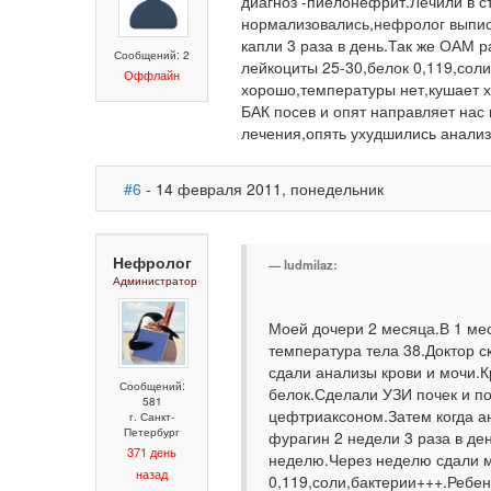
диагноз -пиелонефрит.Лечили в 
нормализовались,нефролог выпис
капли 3 раза в день.Так же ОАМ 
Сообщений: 2
лейкоциты 25-30,белок 0,119,соли
Оффлайн
хорошо,температуры нет,кушает х
БАК посев и опят направляет нас
лечения,опять ухудшились анали
#6
- 14 февраля 2011, понедельник
Нефролог
ludmilaz:
Администратор
Моей дочери 2 месяца.В 1 ме
температура тела 38.Доктор ск
сдали анализы крови и мочи.К
Сообщений:
белок.Сделали УЗИ почек и п
581
цефтриаксоном.Затем когда 
г. Санкт-
Петербург
фурагин 2 недели 3 раза в де
371 день
неделю.Через неделю сдали м
назад
0,119,соли,бактерии+++.Ребен