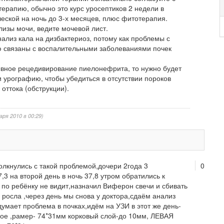
рапию, обычно это курс уросептиков 2 недели в
ческой на ночь до 3-х месяцев, плюс фитотерапия.
изы мочи, ведите мочевой лист.
ализ кала на дизбактериоз, потому как проблемы с
ю связаны с воспалительными заболеваниями почек
ывное рецедивирование пиелонефрита, то нужно будет
и урографию, чтобы убедиться в отсутствии пороков
 оттока (обструкции).
аря 2010 в 00:29)
толкнулись с такой проблемой,дочери 2года 3
0
3 на второй день в ночь 37,8 утром обратились к
го по ребёнку не видит,назначил Виферон свечи и сбивать
 росла ,через день мы снова у доктора,сдаём анализ
 думает проблема в почках,идём на УЗИ в этот же день-
е ,рамер- 74*31мм корковый слой-до 10мм, ЛЕВАЯ