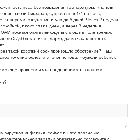
ложенность носа без повышения температуры. Чистили
Лечение: свечи Виферон, супрастин по1/4 на ночь,
ет запорами, отсутствие стула до 5 дней. Через 2 недели
покойной, плохо спала днем, а через 3 недели я
 ОАМ показал опять лейкоциты сплошь в поле зрения.
о до 37,6 (дома очень жарко, дочка часто потеет).
кс.
ерез такой короткий срок произошло обострение? Наш
льное течение болезни в течение года. Неужели ребенок
имо еще провести и что предпринимать в данном
ий?
0
а вирусная инфекция; сейчас вы всё правильно
антибактериальной терапии обязательно согласуйте с