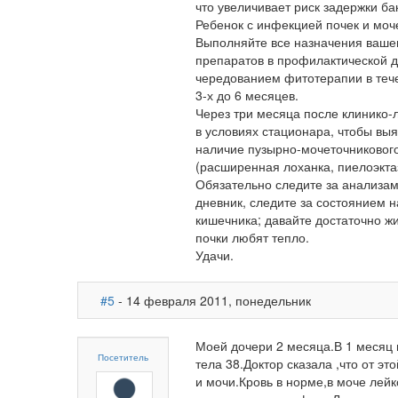
что увеличивает риск за­держки ба
Ребенок с инфекцией почек и моч
Выполняйте все назначения ваше
препаратов в профилактической д
чередованием фитотерапии в тече
3-х до 6 месяцев.
Через три месяца после клинико
в условиях стационара, чтобы вы
наличие пузырно-мочеточникового
(расширенная лоханка, пиелоэкта
Обязательно следите за анализам
дневник, следите за состоянием 
кишечника; давайте достаточно жи
почки любят тепло.
Удачи.
#5
- 14 февраля 2011, понедельник
Моей дочери 2 месяца.В 1 месяц
Посетитель
тела 38.Доктор сказала ,что от э
и мочи.Кровь в норме,в моче лей