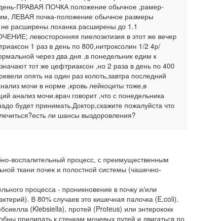
е день-ПРАВАЯ ПОЧКА положение обычное ,рамер-
0мм, ЛЕВАЯ почка-положение обычное размеры
 не расширены лоханка расширены до 1.1
ЕНИЕ; левосторонняя пиелоэктизия в этот же вечер
риаксон 1 раз в день по 800,нитроксолин 1/2 4р/
ормальной через два дня ,в понедельник едим к
значают тот же цефтриаксон ,но 2 раза в день по 400
ревели опять на один раз колоть,завтра последний
анализ мочи в норме ,кровь лейкоциты тоже,в
ий анализ мочи.врач говорит ,что с понедельника
адо будет принимать.Доктор,скажите пожалуйста что
м лечиться?есть ли шансы выздоровления?
бно-воспалительный процесс, с преимущественным
ной ткани почек и полостной системы (чашечно-
ьного процесса - проникновение в поч­ку и/или
терий). В 80% случаев это кишечная палочка (E.coli).
иелла (Klebsiella), протей (Proteus) или энтерококк
собны прилипать к стенкам мочевых путей и двигаться по