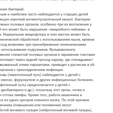
ения бактерий.
ным и наиболее часто наблюдается у старших детей
ющих короткий моче­испускательный канал). Бактерии
ужных половых органов, особенно при их воспалении у
ой его может быть нарушение «микробного пейзажа» в
а. Нормальная микрофлора в этих местах может быть
иенической обработкой с использованием мыла, кремов
сход возможен при пренеб­режении гигиеническими
использовании подгузников. Вульвовагиниту
жение слизи­стой половых органов и заражение глистами
ыползают через задний проход наружу, где откладывают
 вызванный этими паразитами, приводит к расчесам в об­
 органов с присоединением инфекции.
овь (гематогенный путь) наблюдается у детей с
 ожогах, фурункулезе и других инфекционных болезнях.
огенный путь) предполагается у детей с
исбактериоз и др.), поскольку этот ор­ган, почки и
 оттока лимфы. Кроме того, работа кишечника и
я из одних центров спинного мозга. По этой причине
шечника (повышении или понижении) могут
отой мочевого пузыря (нейрогенный мочевой пузырь),