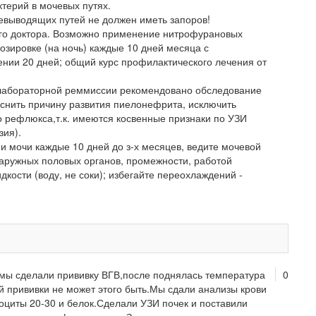
ктерий в мочевых путях.
евыводящих путей не должен иметь запоров!
го доктора. Возможно применение нитрофурановых
озировке (на ночь) каждые 10 дней месяца с
нии 20 дней; общий курс профилактического лечения от
-лабораторной реммиссии рекомендовано обследование
яснить причину развития пиелонефрита, исключить
 рефлюкса,т.к. имеются косвенные признаки по УЗИ
зия).
и мочи каждые 10 дней до з-х месяцев, ведите мочевой
наружных половых органов, промежности, работой
дкости (воду, не соки); избегайте переохлаждений -
 мы сделали прививку ВГВ,после поднялась температура
0
той прививки не может этого быть.Мы сдали анализы крови
коциты 20-30 и белок.Сделали УЗИ почек и поставили