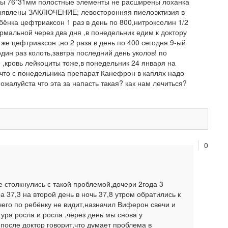
ры 76*31мм полостные элементы не расширены лоханка
ыявлены ЗАКЛЮЧЕНИЕ; левосторонняя пиелоэктизия в
бёнка цефтриаксон 1 раз в день по 800,нитроксолин 1/2
рмальной через два дня ,в понедельник едим к доктору
 же цефтриаксон ,но 2 раза в день по 400 сегодня 9-ый
дин раз колоть,завтра последний день уколов! по
 ,кровь лейкоциты тоже,в понедельник 24 января на
,что с понедельника препарат Канефрон в каплях надо
ожалуйста что эта за напасть такая? как нам лечиться?
0
е столкнулись с такой проблемой,дочери 2года 3
 37,3 на второй день в ночь 37,8 утром обратились к
 чего по ребёнку не видит,назначил Виферон свечи и
ура росла и росла ,через день мы снова у
 после доктор говорит,что думает проблема в