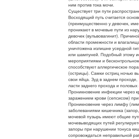
ним против тока мочи.
Существует три пути распростран
Восходящий путь считается основ
(преимущественно у девочек, име
проникают в мочевые пути из нар
девочек (вульвовагинит). Причин
области про­межности и влагалищ
уничтожена излишне усердной гиг
или шампуней. Подобный этому и
мероприятиями и бесконтрольном 
способствуют аллергическое пора
(острицы). Самки остриц ночью в
свои яйца. Зуд в заднем проходе,
ласти заднего прохода и половых
Проникновение инфекции через кр
заражением крови (сепсисом) при
Проникновение через лимфу (лимф
заболеваниями кишечника (запор, д
мочевой пузырь имеют общие пути
мочевыводящих путей регулируетс
запоры при нарушении тонуса ки
сопровождаться неправильной раб