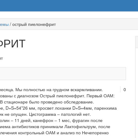
темы
/
острый пиелонефрит
ФРИТ
ит
месяца. Мы полностью на грудном вскармливании.
0
рованы с диагнозом Острый пиелонефрит. Первый ОАМ:
 В стационаре было проведено обследование.
ое, D=S=54*26 мм, просвет лоханки D=S=4мм, паренхима
к не опущен. Цистограмма – патологий нет.
лин – 11 дней, канефрон – 1 мес, фурагин после
риема антибиотиков принимали Лактофильтрум, после
лечения контрольный ОАМ и анализ по Нечепоренко