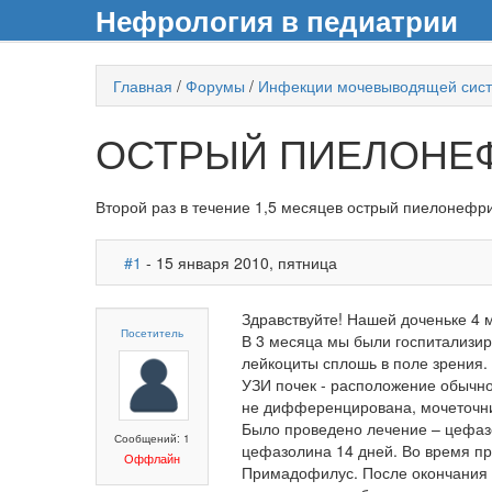
Нефрология в педиатрии
Главная
/
Форумы
/
Инфекции мочевыводящей сис
ОСТРЫЙ ПИЕЛОНЕ
Второй раз в течение 1,5 месяцев острый пиелонефр
#1
- 15 января 2010, пятница
Здравствуйте! Нашей доченьке 4 
Посетитель
В 3 месяца мы были госпитализи
лейкоциты сплошь в поле зрения.
УЗИ почек - расположение обычн
не дифференцирована, мочеточни
Было проведено лечение – цефазо
Сообщений: 1
цефазолина 14 дней. Во время п
Оффлайн
Примадофилус. После окончания 