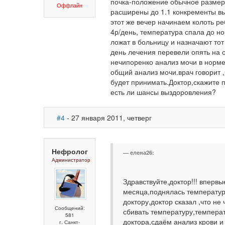
почка-положение обычное разме
Оффлайн
расширены до 1.1 конкременты в
этот же вечер начинаем колоть ре
4р/день, температура спала до но
ложат в больницу и назначают тот
день лечения перевели опять на о
нечипоренко анализ мочи в норме
общий анализ мочи.врач говорит 
будет принимать.Доктор,скажите п
есть ли шансы выздоровления?
#4
- 27 января 2011, четверг
Нефролог
елена26:
Администратор
Здравствуйте,доктор!!! впервы
месяца,поднялась температура
доктору,доктор сказал ,что не
Сообщений:
сбивать температуру,температ
581
доктора,сдаём анализ крови и
г. Санкт-