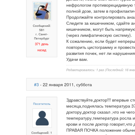
нефрологом противорецидивную те
полной дозе, затем в профилакти
Продолжайте контролировать анал
Следите за кишечником, сдайте ан
Сообщений:
кишечником, могут быть напряму
581
г. Санкт-
(через лимфатическую систему).
Петербург
К сожалению, если будет непрер
371 день
повторить цистограмму и провест
назад
развития почек, нет ли нарушения
Удачи вам.
Редактировалось: 1 раз (Последний: 16 янв
#3
- 22 января 2011, суббота
Здравствуйте,доктор!!! впервые с
Посетитель
месяца,поднялась температура 37,
доктору,доктор сказал ,что не че
температуру,температура росла и
крови и после доктор говорит,что
ПРАВАЯ ПОЧКА положение обычно
Сообщений: 1