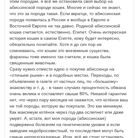
этим породам, я всё же остановила свой выбор на
абиссинской породе кошек. Многие и сейчас не знают,
что это за порода такая. Если вкратце, то абиссинская
порода появилась в России и вообще в Европе и
Восточной Европе не так давно. Родиной абиссинской
кошки считается, естественно, Египет. Очень интересная
история кошек в самом Египте, кому будет интересно,
обязательно почитайте. Хотя я до сих пор не
сомневаюсь, что кошки это внеземные существа,
фараоны тоже именно так считали, и кошка была
священным животным.
Сразу нужно отмести идею о покупке абиссинца на
«птичьем рынке» и в подобных местах. Переходы, по
объявлению в газете от частных лиц, по «большому»
знакомству и т. д. - в таких случаях процентность обмана
очень велика и составляет свыше 80%. Никакой гарантии
нет, что через пару месяцев не окажется, что котёнок ваш
не той породы, которую вы покупали. Это как минимум.
Как максимум котёнок через год-два ослепнет или даже
умрёт. А, кстати, вот моя порода (абиссинская)
подвержена болезням на генетическом уровне и если
заводчик недобросовестный, то последствия могут быть
самые непредсказуемые. Итак, всё же стоит остановить