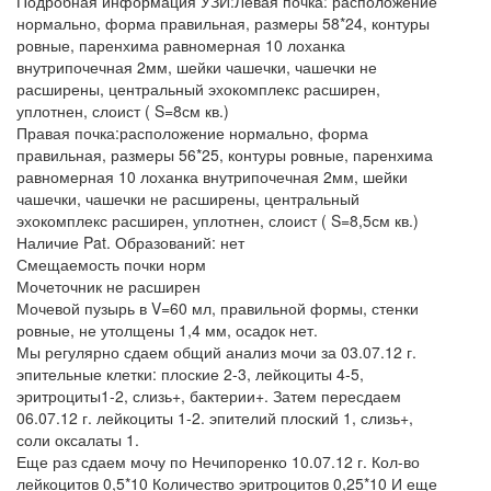
Подробная информация УЗИ:Левая почка: расположение
нормально, форма правильная, размеры 58*24, контуры
ровные, паренхима равномерная 10 лоханка
внутрипочечная 2мм, шейки чашечки, чашечки не
расширены, центральный эхокомплекс расширен,
уплотнен, слоист ( S=8см кв.)
Правая почка:расположение нормально, форма
правильная, размеры 56*25, контуры ровные, паренхима
равномерная 10 лоханка внутрипочечная 2мм, шейки
чашечки, чашечки не расширены, центральный
эхокомплекс расширен, уплотнен, слоист ( S=8,5см кв.)
Наличие Pat. Образований: нет
Смещаемость почки норм
Мочеточник не расширен
Мочевой пузырь в V=60 мл, правильной формы, стенки
ровные, не утолщены 1,4 мм, осадок нет.
Мы регулярно сдаем общий анализ мочи за 03.07.12 г.
эпительные клетки: плоские 2-3, лейкоциты 4-5,
эритроциты1-2, слизь+, бактерии+. Затем пересдаем
06.07.12 г. лейкоциты 1-2. эпителий плоский 1, слизь+,
соли оксалаты 1.
Еще раз сдаем мочу по Нечипоренко 10.07.12 г. Кол-во
лейкоцитов 0,5*10 Количество эритроцитов 0,25*10 И еще