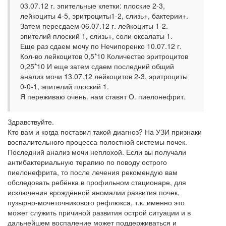
03.07.12 г. эпительные клетки: плоские 2-3,
лейкоциты 4-5, эритроциты1-2, слизь+, бактерии+.
Затем пересдаем 06.07.12 г. лейкоциты 1-2.
эпителий плоский 1, слизь+, соли оксалаты 1.
Еще раз сдаем мочу по Нечипоренко 10.07.12 г.
Кол-во лейкоцитов 0,5*10 Количество эритроцитов
0,25*10 И еще затем сдаем последний общий
анализ мочи 13.07.12 лейкоцитов 2-3, эритроциты
0-0-1, эпителий плоский 1.
Я переживаю очень. нам ставят О. пиелонефрит.
Здравствуйте.
Кто вам и когда поставил такой диагноз? На УЗИ признаки
воспалительного процесса полостной системы почек.
Последний анализ мочи неплохой. Если вы получали
антибактериальную терапию по поводу острого
пиелонефрита, то после лечения рекомендую вам
обследовать ребёнка в профильном стационаре, для
исключения врождённой аномалии развития почек,
пузырно-мочеточникового рефлюкса, т.к. именно это
может служить причиной развития острой ситуации и в
дальнейшем воспаление может поддерживаться и