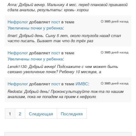
Anna: Добрый вечер. Мальчику 4 мес. перед плановой прививкой
сдала анализы, результаты: кровь- хорош
Нефролог
добавляет
пост
в теме
3685 дней назад
Увеличены почки у ребенка
:
ilmari: Добрый день. Сыну 5 лет, около полугода назад стал
часто писать. Бывает так что до трёх раз
Нефролог
добавляет
пост
в теме
3685 дней назад
Увеличены почки у ребенка
:
Lenok1130: Добрый вечер! Подскажите с чем может быть
связано увеличение почек? Ребенку 10 месяцев, а
Нефролог
добавляет
пост
в теме
ИМВС
:
3685 дней назад
Redosta: Добрый день! Проконсультируйте пож-та по нашим
анализам, пока не попадем на прием к нефроло
1
2
Следующая
Последняя